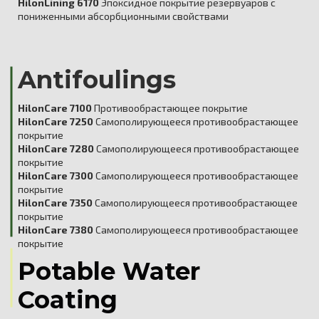
HilonLining 6170
Эпоксидное покрытие резервуаров с
пониженными абсорбционными свойствами
Antifoulings
HilonCare 7100
Противообрастающее покрытие
HilonCare 7250
Самополирующееся противообрастающее
покрытие
HilonCare 7280
Самополирующееся противообрастающее
покрытие
HilonCare 7300
Самополирующееся противообрастающее
покрытие
HilonCare 7350
Самополирующееся противообрастающее
покрытие
HilonCare 7380
Самополирующееся противообрастающее
покрытие
Potable Water
Coating