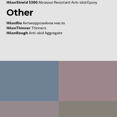
HilonShield 5300
Abrasion Resistant Anti-skid Epoxy
Other
HilonRio
Антикоррозийное масло
HilonThinner
Thinners
HilonRough
Anti-skid Aggregate